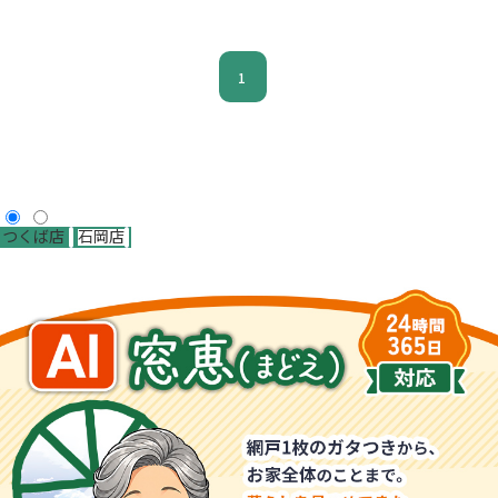
1
つくば店
石岡店