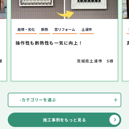
故障・劣化
断熱
窓リフォーム
土浦市
。
操作性も断熱性も一気に向上！
様
茨城県土浦市 S様
-カテゴリーを選ぶ
施工事例をもっと見る