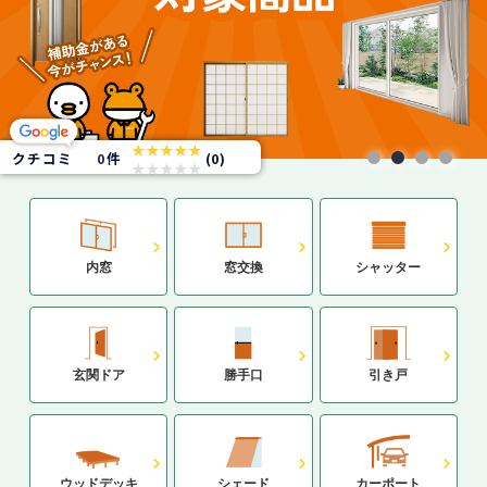
★★★★★
クチコミ
0
件
(0)
★★★★★
内窓
窓交換
シャッター
玄関ドア
勝手口
引き戸
ウッドデッキ
シェード
カーポート