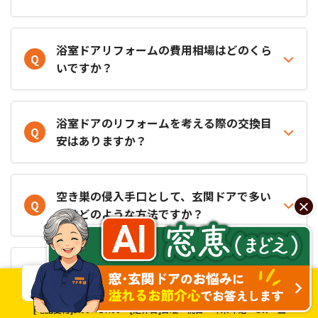
浴室ドアリフォームの費用相場はどのくら
Q
いですか？
浴室ドアのリフォームを考える際の交換目
Q
安はありますか？
空き巣の侵入手口として、玄関ドアで多い
×
Q
のはどのような方法ですか？
ご自宅の玄関が空き巣に狙われやすいかど
Q
お電話は
うかのチェックポイントは何ですか？
こちら！
お問い合わせ
LINE相談
[電話受付]9:00～17:00
[定休日]日曜・祝日・年末年始・GW・盆