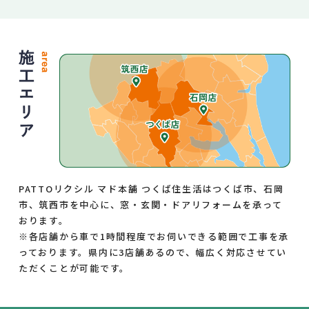
７．適用範囲
本プライバシーポリシーは当サイト内にのみ適用
されます。当サイトからリンクの張られている他
のサイトでの個人情報保護についてはリンク先の
プライバシーポリシーによって行われます。
８．漏えい発生時の対応
お客様等の個人情報の漏えい等が発生した場合に
は、事実関係を速やかにお客様等に通知するな
PATTOリクシル マド本舗 つくば住生活はつくば市、石岡
ど、迅速かつ適切に対応します。
市、筑西市を中心に、窓・玄関・ドアリフォームを承って
おります。
※各店舗から車で1時間程度でお伺いできる範囲で工事を承
９．継続的改善
っております。県内に3店舗あるので、幅広く対応させてい
ただくことが可能です。
弊社では、個人情報保護に関する内部規定の整
備、従業者教育及び内部監査の実施などを通じ
て、社内における個人情報の取り扱いについて継