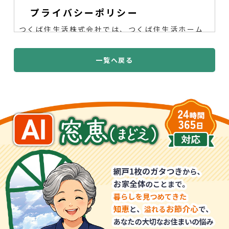
プライバシーポリシー
つくば住生活株式会社では、つくば住生活ホーム
ページ（以下、「当サイト」といいます。）の運
営に際し、お客様のプライバシーを尊重し個人情
一覧へ戻る
報に対して十分な配慮を行うと共に大切に保護
し、適正な管理を行うことに努めております。
１．個人情報利用目的
お客様の個人情報は、原則として、当社のサービ
スに関する情報をご提供する目的や当社に対する
ご意見、ご要望に関する今後の改善、及び、問い
合せに関するご回答のために利用致します。
それ
以外の目的で利用する場合は個人情報をご提供い
ただく際に予め目的を明示しておりますのでご確
認下さい。