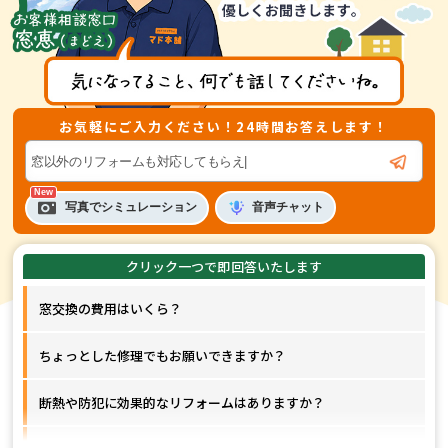
２．第三者への情報提供
お客様の個人情報は、以下の場合を除き第三者に
開示、提供、譲渡、することは致しません。
1.法
的拘束力がある第三者機関からの開示要求がある
場合
2.協力業者と提携して業務を行う場合（協力
お気軽にご入力ください！24時間お答えします！
業者にも適切な管理を行います）
3.お客様本人の
同意があった場合
音声
チャット
写真でシミュレーション
３．開示等の請求等
お客様等が個人情報の利用目的の通知、個人情報
の開示、訂正、追加若しくは削除を希望される場
窓交換の費用はいくら？
合は、希望される方が本人であることを確認の上
速やかにこれに対応いたします。
ちょっとした修理でもお願いできますか？
４．安全管理
断熱や防犯に効果的なリフォームはありますか？
個人情報保護に関して適用される法令、規範を遵