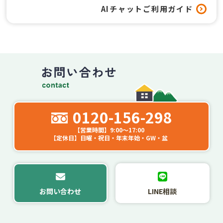
窓以外のリフォームも対応してもらえますか？
守するとともに正確かつ最新の内容に保ち安全管
AIチャットご利用ガイド
理のための必要かつ適切な措置を行います。
工事はどれくらいの期間で終わりますか？
５．従業員の監督
弊社では、お客様等の個人情報の安全管理が図ら
れるよう従業者に対する必要かつ適切な監督を致
します。また、従業者に対して個人情報の適正な
取り扱いの確保のために必要な教育を実施しま
0120-156-298
す。
【営業時間】9:00～17:00
【定休日】日曜・祝日・年末年始・GW・盆
６．クッキー（Cookie）の利用
当サイトではクッキー（Cookie）を利用しており
ます。クッキー（Cookie）を使用する目的はお客
様が当サイトを再訪された際に便利にお使い頂く
お問い合わせ
LINE相談
ことを目的に使用しており、お客様のプライバシ
ーを侵害するものではありません。