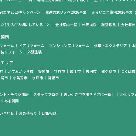
省エネ2026キャンペーン
先進的窓リノベ2026事業
みらいエコ住宅2026事業
ば住生活が大切にしていること
会社案内一覧
代表挨拶
経営理念
会社概要
工箇所
フォーム
ドアリフォーム
マンション窓リフォーム
外構・エクステリア
水
内装リフォーム
外壁塗装
工エリア
町
かすみがうら市
笠間市
守谷市
取手市
古河市
龍ケ崎市
つくば市
土浦市
小美玉市
水戸市
常総市
ント・チラシ情報
スタッフブログ
古い引き戸を開きドアに一新！
LIXIL
よくある質問
い合わせ
お見積もり
LINE相談