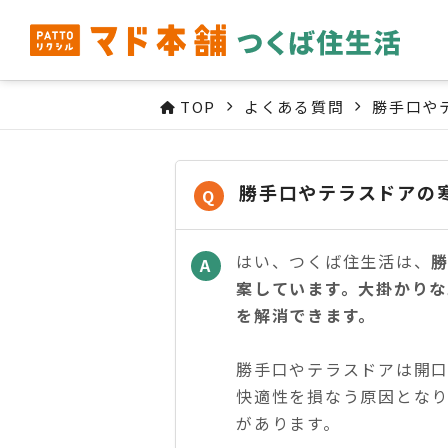
TOP
よくある質問
勝手口や
勝手口やテラスドアの
Q
はい、つくば住生活は、
A
案しています。大掛かり
を解消できます。
勝手口やテラスドアは開
快適性を損なう原因とな
があります。