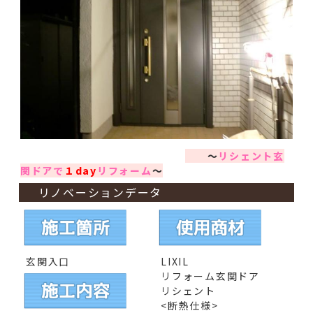
～
リシェント玄
関ドアで
１day
リフォーム
～
リノベーションデータ
玄関入口
LIXIL
リフォーム玄関ドア
リシェント
<断熱仕様>