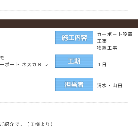
カーポート設置
工事
物置工事
ルモ
ーポート ネスカＲ レ
１日
清水・山田
ご紹介で。（Ｉ様より）