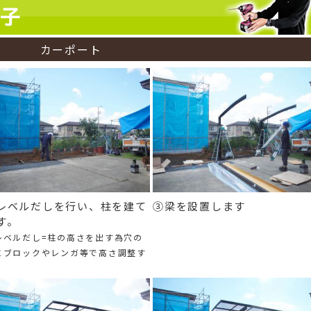
カーポート
レベルだしを行い、柱を建て
③梁を設置します
す。
レベルだし=柱の高さを出す為穴の
にブロックやレンガ等で高さ調整す
。