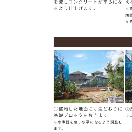
を流しコンクリートが平らにな
え
るよう仕上げます。
※
期
ま
①整地した地面に寸法どおりに
②
基礎ブロックをおきます。
す
※水準器を使い水平になるよう調整し
ます。