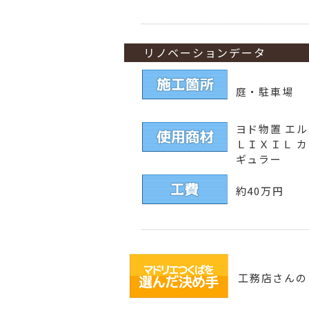
リノベーションデータ
庭・駐車場
ヨド物置 エ
ＬＩＸＩＬ カ
ギュラー
約40
万円
工務店さんの