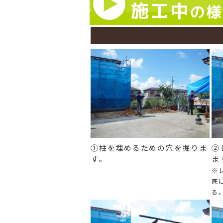
①柱を埋めるための穴を掘りま
②
す。
ま
※
底
る