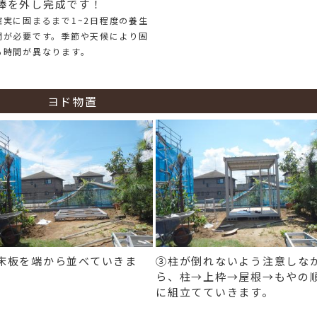
棒を外し完成です！
確実に固まるまで1~2日程度の養生
間が必要です。季節や天候により固
る時間が異なります。
ヨド物置
床板を端から並べていきま
③柱が倒れないよう注意しな
。
ら、柱→上枠→屋根→もやの
に組立てていきます。