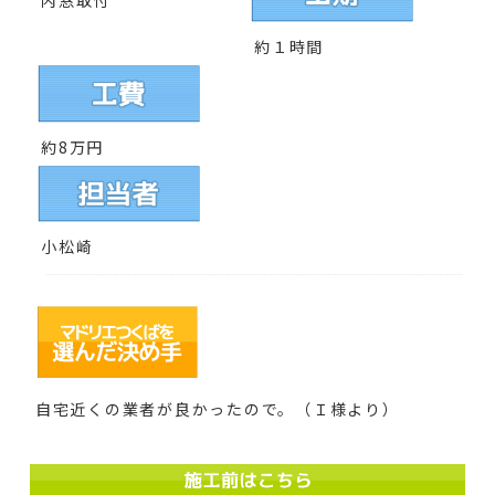
内窓取付
約１時間
約8
万円
小松崎
自宅近くの業者が良かったので。（Ｉ様より）