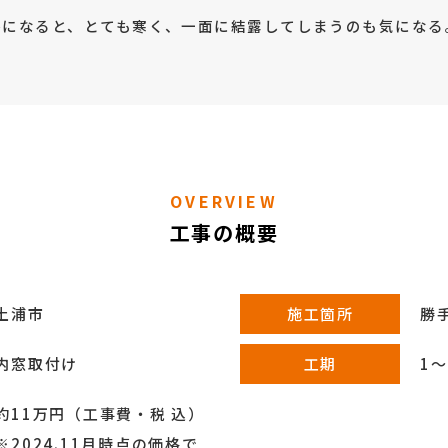
冬になると、とても寒く、一面に結露してしまうのも気になる
OVERVIEW
工事の概要
土浦市
施工箇所
勝
内窓取付け
工期
1
約11万円（工事費・税 込）
※2024.11月時点の価格で