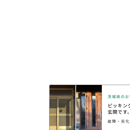
茨城県のお
らも家を守りま
ピッキン
玄関です
リフォーム
石岡市
故障・劣化