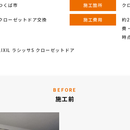
つくば市
施工箇所
ク
クローゼットドア交換
施工費用
約
費・
時
LIXIL ラシッサS クローゼットドア
BEFORE
施工前