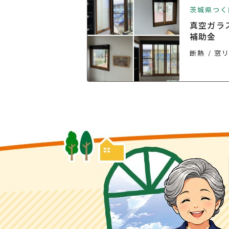
社
茨城県つく
合を一発で改善
真空ガラ
補助金
フォーム
断熱
窓