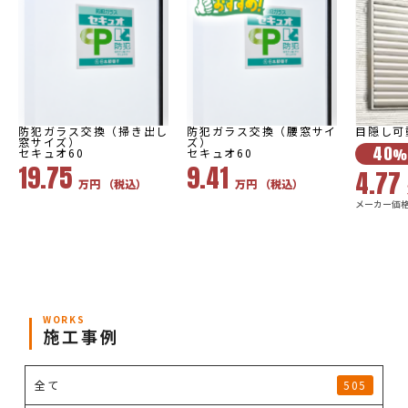
防犯ガラス交換（掃き出し
防犯ガラス交換（腰窓サイ
目隠し可
窓サイズ）
ズ）
40
セキュオ60
セキュオ60
%
19.75
9.41
4.77
万円 （税込）
万円 （税込）
メーカー価格:
WORKS
施工事例
全て
505