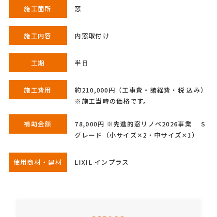
施工箇所
窓
施工内容
内窓取付け
工期
半日
施工費用
約210,000円（工事費・諸経費・税 込み）
※施工当時の価格です。
補助金額
78,000円 ※先進的窓リノベ2026事業 S
グレード（小サイズ✕2・中サイズ✕1）
使用商材・建材
LIXIL インプラス