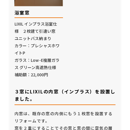
浴室窓
LIXIL インプラス浴室仕
様 ２枚建て引違い窓
ユニットバス納まり
カラー：プレシャスホワ
イトP
ガラス：Low-E複層ガラ
ス グリーン高遮熱仕様
補助額：22,000円
３窓にLIXILの内窓（インプラス）を設置し
ました。
内窓は、既存の窓の内側にもう１枚窓を設置する
リフォームです。
窓を２重にすることでその窓と窓の間に空気の層