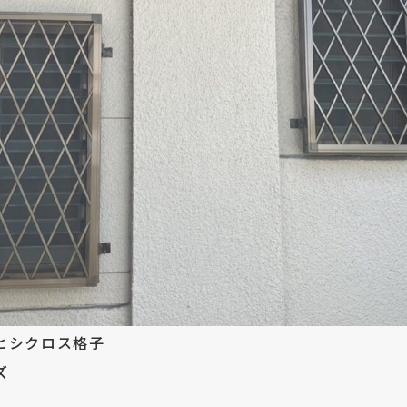
ヒシクロス格子
ズ