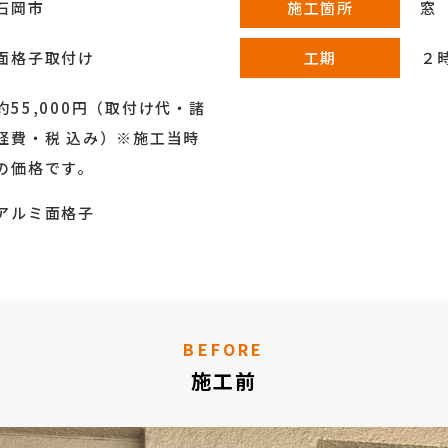
石岡市
施工箇所
窓
面格子取付け
工期
２
約55,000円（取付け代・諸
経費・税 込み）※施工当時
の価格です。
アルミ面格子
BEFORE
施工前