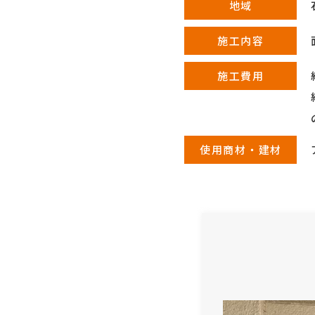
地域
施工内容
施工費用
使用商材・建材