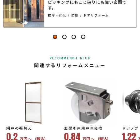
ピッキングにもこじ破りにも強い玄関で
す。
故障・劣化
防犯
ドアリフォーム
RECOMMEND LINEUP
関連するリフォームメニュー
網戸の張替え
玄関引戸用戸車交換
ドアノブ
0.2
0.84
1.22
万円 〜 （税込）
万円 〜 （税込）